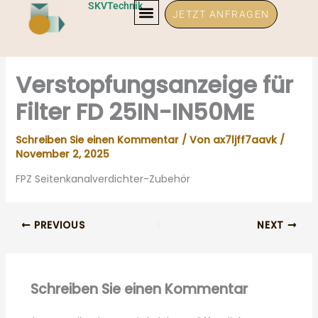
Zum
SKVTechnik
JETZT ANFRAGEN
Inhalt
springen
Verstopfungsanzeige für
Filter FD 25IN-IN50ME
Schreiben Sie einen Kommentar
/ Von
ax7ljff7aavk
/
November 2, 2025
FPZ Seitenkanalverdichter-Zubehör
PREVIOUS
NEXT
Schreiben Sie einen Kommentar