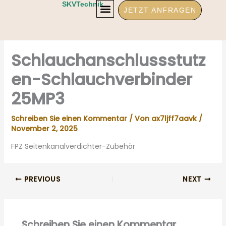
Zum
SKVTechnik
JETZT ANFRAGEN
Inhalt
springen
Schlauchanschlussstutz
en-Schlauchverbinder
25MP3
Schreiben Sie einen Kommentar
/ Von
ax7ljff7aavk
/
November 2, 2025
FPZ Seitenkanalverdichter-Zubehör
PREVIOUS
NEXT
Schreiben Sie einen Kommentar