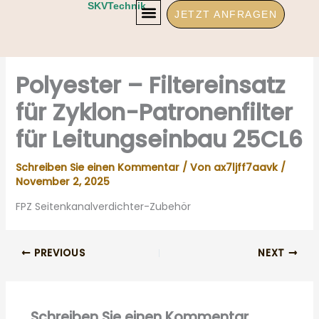
Zum
SKVTechnik
JETZT ANFRAGEN
Inhalt
springen
Polyester – Filtereinsatz
für Zyklon-Patronenfilter
für Leitungseinbau 25CL6
Schreiben Sie einen Kommentar
/ Von
ax7ljff7aavk
/
November 2, 2025
FPZ Seitenkanalverdichter-Zubehör
PREVIOUS
NEXT
Schreiben Sie einen Kommentar