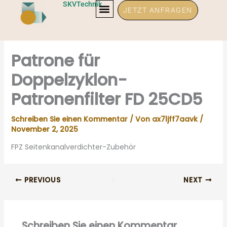
Zum
SKVTechnik
JETZT ANFRAGEN
Inhalt
springen
Patrone für
Doppelzyklon-
Patronenfilter FD 25CD5
Schreiben Sie einen Kommentar
/ Von
ax7ljff7aavk
/
November 2, 2025
FPZ Seitenkanalverdichter-Zubehör
PREVIOUS
NEXT
Schreiben Sie einen Kommentar