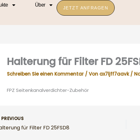
ukte
Über
JETZT ANFRAGEN
Halterung für Filter FD 25F
Schreiben Sie einen Kommentar
/ Von
ax7ljff7aavk
/
No
FPZ Seitenkanalverdichter-Zubehör
PREVIOUS
alterung für Filter FD 25FSD8