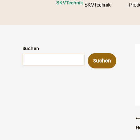
Zum
SKVTechnik
SKVTechnik
Prod
Inhalt
springen
Suchen
Suchen
H