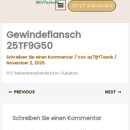
Zum
SKVTechnik
JETZT ANFRAGEN
Inhalt
springen
Gewindeflansch
25TF9G50
Schreiben Sie einen Kommentar
/ Von
ax7ljff7aavk
/
November 2, 2025
FPZ Seitenkanalverdichter-Zubehör
PREVIOUS
NEXT
Schreiben Sie einen Kommentar