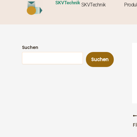
Zum
SKVTechnik
SKVTechnik
Produ
Inhalt
springen
Suchen
Suchen
F