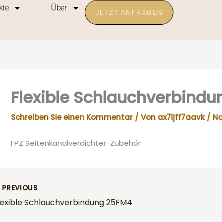
kte
Über
JETZT ANFRAGEN
Flexible Schlauchverbind
Schreiben Sie einen Kommentar
/ Von
ax7ljff7aavk
/
No
FPZ Seitenkanalverdichter-Zubehör
PREVIOUS
lexible Schlauchverbindung 25FM4