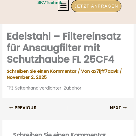
Zum
SKVTechnik
JETZT ANFRAGEN
Inhalt
springen
Edelstahl – Filtereinsatz
für Ansaugfilter mit
Schutzhaube FL 25CF4
Schreiben Sie einen Kommentar
/ Von
ax7ljff7aavk
/
November 2, 2025
FPZ Seitenkanalverdichter-Zubehör
PREVIOUS
NEXT
Schreiben Sie einen Kommentar