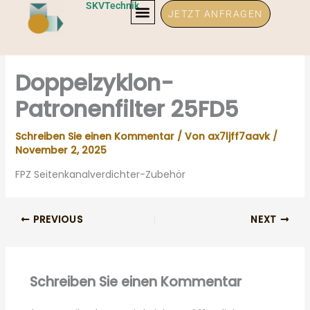
Zum
SKVTechnik
JETZT ANFRAGEN
Inhalt
springen
Doppelzyklon-
Patronenfilter 25FD5
Schreiben Sie einen Kommentar
/ Von
ax7ljff7aavk
/
November 2, 2025
FPZ Seitenkanalverdichter-Zubehör
PREVIOUS
NEXT
Schreiben Sie einen Kommentar