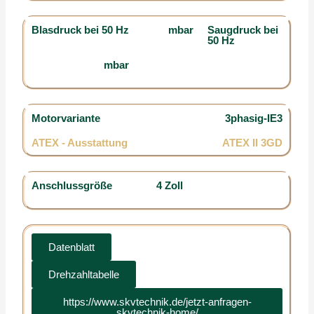
Blasdruck bei 50 Hz
mbar
Saugdruck bei
50 Hz
mbar
Motorvariante
3phasig-IE3
ATEX - Ausstattung
ATEX II 3GD
Anschlussgröße
4 Zoll
Datenblatt
Drehzahltabelle
https://www.skvtechnik.de/jetzt-anfragen-
skvtechnik-home/