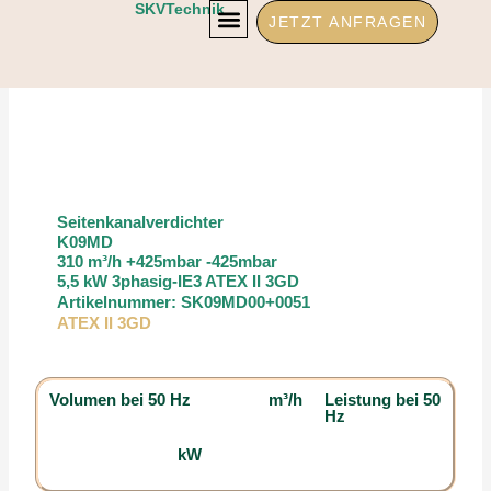
Zum
SKVTechnik
JETZT ANFRAGEN
Inhalt
springen
Seitenkanalverdichter
K09MD
310 m³/h +425mbar -425mbar
5,5 kW 3phasig-IE3 ATEX II 3GD
Artikelnummer: SK09MD00+0051
ATEX II 3GD
Volumen bei 50 Hz
m³/h
Leistung bei 50
Hz
kW