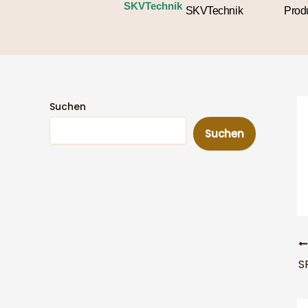
Zum
SKVTechnik
SKVTechnik
Prod
Inhalt
springen
Suchen
Suchen
S