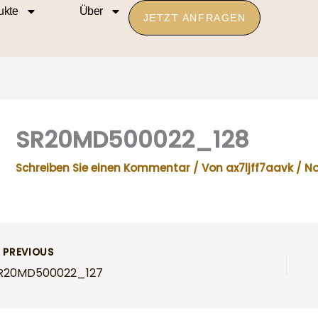
ukte
Über
JETZT ANFRAGEN
SR20MD500022_128
Schreiben Sie einen Kommentar
/ Von
ax7ljff7aavk
/
No
PREVIOUS
R20MD500022_127