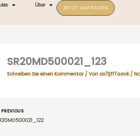
ukte
Über
JETZT ANFRAGEN
SR20MD500021_123
Schreiben Sie einen Kommentar
/ Von
ax7ljff7aavk
/
No
PREVIOUS
R20MD500021_122