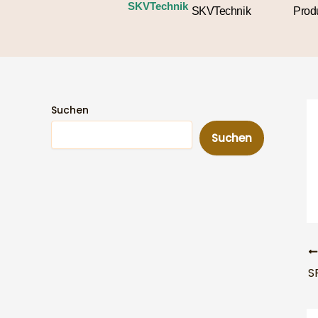
Zum
SKVTechnik
SKVTechnik
Prod
Inhalt
springen
Suchen
Suchen
S