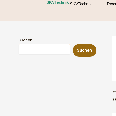
Zum
SKVTechnik
SKVTechnik
Prod
Inhalt
springen
Suchen
Suchen
S