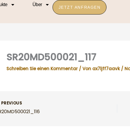
ukte
Über
JETZT ANFRAGEN
SR20MD500021_117
Schreiben Sie einen Kommentar
/ Von
ax7ljff7aavk
/
No
PREVIOUS
R20MD500021_116