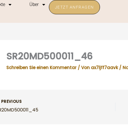
kte
Über
JETZT ANFRAGEN
SR20MD500011_46
Schreiben Sie einen Kommentar
/ Von
ax7ljff7aavk
/
No
PREVIOUS
R20MD500011_45