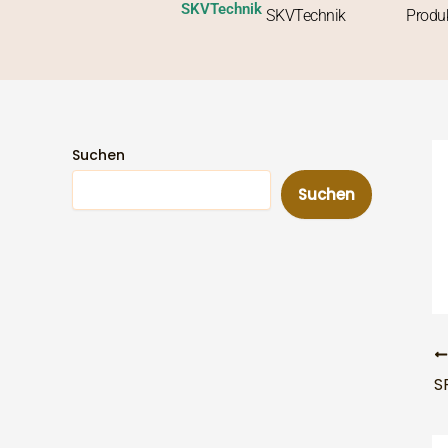
Zum
SKVTechnik
SKVTechnik
Produ
Inhalt
springen
Suchen
Suchen
S