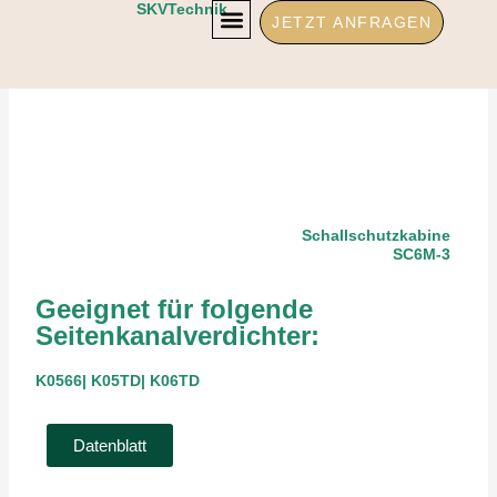
Zum
SKVTechnik
JETZT ANFRAGEN
Inhalt
springen
Schallschutzkabine
SC6M-3
Geeignet für folgende
Seitenkanalverdichter:
K0566| K05TD| K06TD
Datenblatt