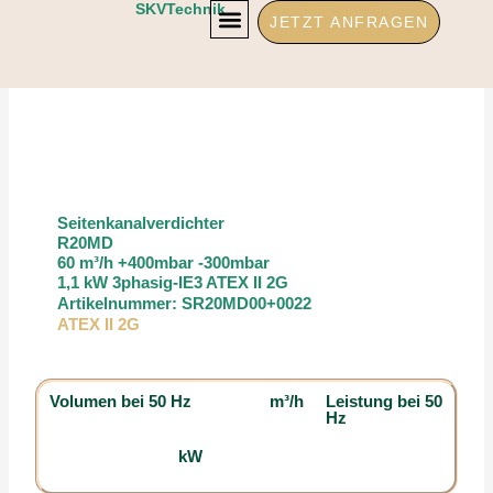
Zum
SKVTechnik
JETZT ANFRAGEN
Inhalt
springen
Seitenkanalverdichter
R20MD
60 m³/h +400mbar -300mbar
1,1 kW 3phasig-IE3 ATEX II 2G
Artikelnummer: SR20MD00+0022
ATEX II 2G
Volumen bei 50 Hz
m³/h
Leistung bei 50
Hz
kW