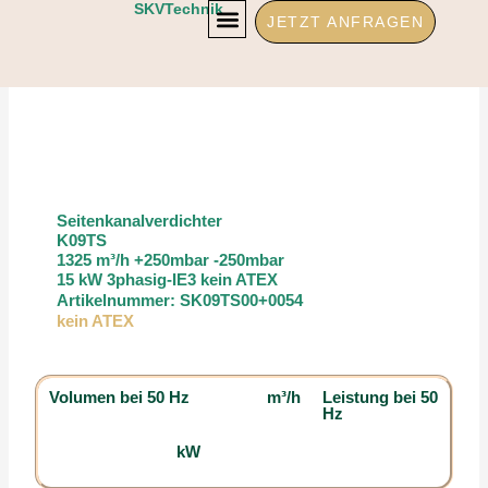
Zum
SKVTechnik
JETZT ANFRAGEN
Inhalt
springen
Seitenkanalverdichter
K09TS
1325 m³/h +250mbar -250mbar
15 kW 3phasig-IE3 kein ATEX
Artikelnummer: SK09TS00+0054
kein ATEX
Volumen bei 50 Hz
m³/h
Leistung bei 50
Hz
kW