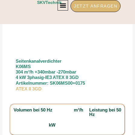
Zum
SKVTechnik
JETZT ANFRAGEN
Inhalt
springen
Seitenkanalverdichter
K06MS
304 m³/h +340mbar -270mbar
4 kW 3phasig-IE3 ATEX II 3GD
Artikelnummer: SK06MS00+0175
ATEX II 3GD
Volumen bei 50 Hz
m³/h
Leistung bei 50
Hz
kW