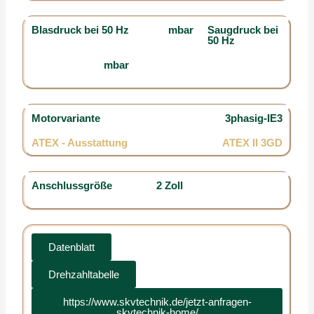
Blasdruck bei 50 Hz
mbar
Saugdruck bei
50 Hz
mbar
Motorvariante
3phasig-IE3
ATEX - Ausstattung
ATEX II 3GD
Anschlussgröße
2 Zoll
Datenblatt
Drehzahltabelle
https://www.skvtechnik.de/jetzt-anfragen-
skvtechnik-home/