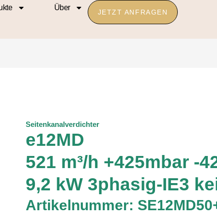
ukte
Über
JETZT ANFRAGEN
Seitenkanalverdichter
e12MD
521 m³/h +425mbar -4
9,2 kW 3phasig-IE3 k
Artikelnummer: SE12MD50