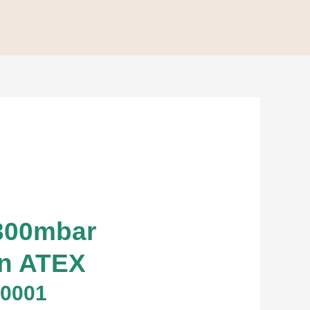
-300mbar
in ATEX
+0001