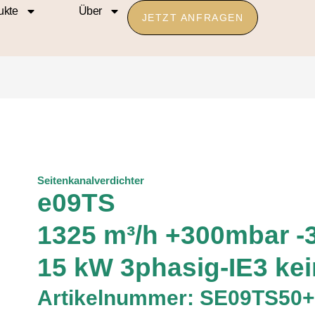
ukte
Über
JETZT ANFRAGEN
Seitenkanalverdichter
e09TS
1325 m³/h +300mbar 
15 kW 3phasig-IE3 ke
Artikelnummer: SE09TS50