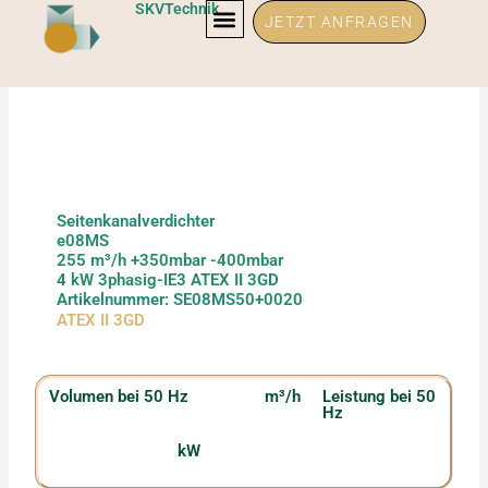
Zum
SKVTechnik
JETZT ANFRAGEN
Inhalt
springen
Seitenkanalverdichter
e08MS
255 m³/h +350mbar -400mbar
4 kW 3phasig-IE3 ATEX II 3GD
Artikelnummer: SE08MS50+0020
ATEX II 3GD
Volumen bei 50 Hz
m³/h
Leistung bei 50
Hz
kW